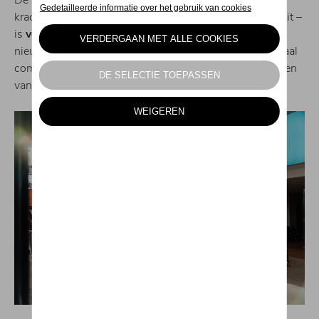
De ruime en dynamische
Tiguan
– die trouwens
krachtiger, comfortabeler en geconnecteerder is dan ooit –
is
verkozen tot 'de favoriete SUV van families'
. De
nieuwe
Passat
biedt dan weer extra ruimte voor optimaal
comfort, inspireert met zijn sportief design en is voorzien
van innovatieve technologieën.